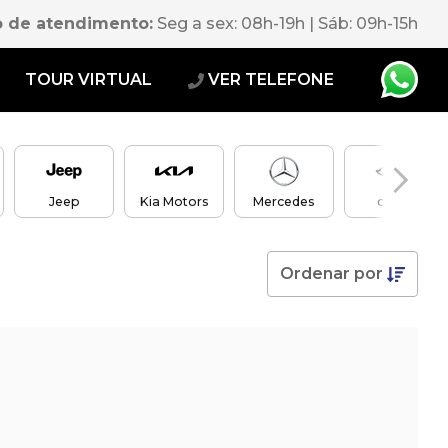
o de atendimento:
Seg a sex: 08h-19h | Sáb: 09h-15h
E
TOUR VIRTUAL
VER TELEFONE
Jeep
Kia Motors
Mercedes
chery
Ordenar
por