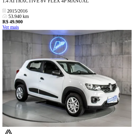
1.4 ATTRACTIVE 8V FLEX 4P MANUAL
2015/2016
53.940 km
R$
49.900
Ver mais