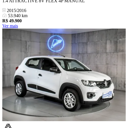
1.4 ATTRACTIVE 8V FLEX 4P MANUAL
2015/2016
53.940 km
R$
49.900
Ver mais