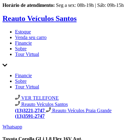
Horário de atendimento:
Seg a sex: 08h-19h | Sáb: 09h-15h
Reauto Veículos Santos
Estoque
Venda seu carro
Financie
Sobre
Tour Virtual
Financie
Sobre
Tour Virtual
VER TELEFONE
Reauto Veículos Santos
(13)3221-2747
Reauto Veículos Praia Grande
(13)3591-2747
Whatsapp
Toyota Corolla GLi 1.8 Flex 16V Aut.