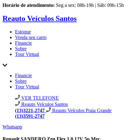
Horário de atendimento:
Seg a sex: 08h-19h | Sáb: 09h-15h
Reauto Veículos Santos
Estoque
Venda seu carro
Financie
Sobre
Tour Virtual
Financie
Sobre
Tour Virtual
VER TELEFONE
Reauto Veículos Santos
(13)3221-2747
Reauto Veículos Praia Grande
(13)3591-2747
Whatsapp
Renault SANDERO Zen Flex 1.0 12V 5p Mec.