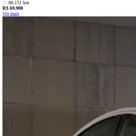
86.151 km
R$
69.900
Ver mais