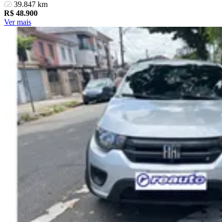
39.847 km
R$
48.900
Ver mais