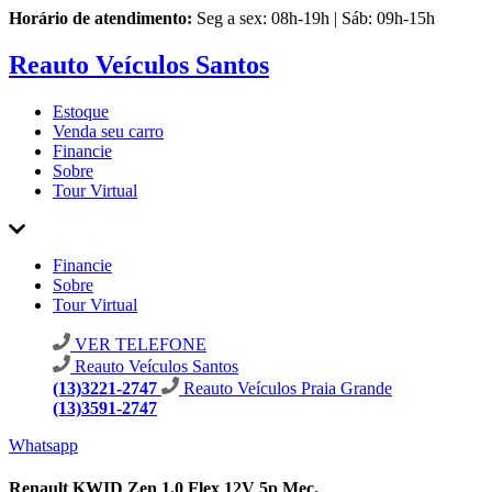
Horário de atendimento:
Seg a sex: 08h-19h | Sáb: 09h-15h
Reauto Veículos Santos
Estoque
Venda seu carro
Financie
Sobre
Tour Virtual
Financie
Sobre
Tour Virtual
VER TELEFONE
Reauto Veículos Santos
(13)3221-2747
Reauto Veículos Praia Grande
(13)3591-2747
Whatsapp
Renault KWID Zen 1.0 Flex 12V 5p Mec.