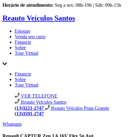
Horário de atendimento:
Seg a sex: 08h-19h | Sáb: 09h-15h
Reauto Veículos Santos
Estoque
Venda seu carro
Financie
Sobre
Tour Virtual
Financie
Sobre
Tour Virtual
VER TELEFONE
Reauto Veículos Santos
(13)3221-2747
Reauto Veículos Praia Grande
(13)3591-2747
Whatsapp
Renault CAPTUR Zen 1.6 16V Flex 5p Aut.