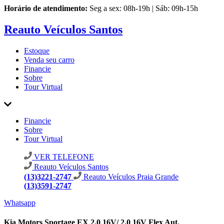
Horário de atendimento:
Seg a sex: 08h-19h | Sáb: 09h-15h
Reauto Veículos Santos
Estoque
Venda seu carro
Financie
Sobre
Tour Virtual
Financie
Sobre
Tour Virtual
VER TELEFONE
Reauto Veículos Santos
(13)3221-2747
Reauto Veículos Praia Grande
(13)3591-2747
Whatsapp
Kia Motors Sportage EX 2.0 16V/ 2.0 16V Flex Aut.