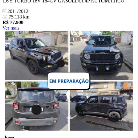
1.6 S TURBO 16V 184CV GASOLINA 4P AUTOMÁTICO
2011/2012
75.118 km
R$
77.900
Ver mais