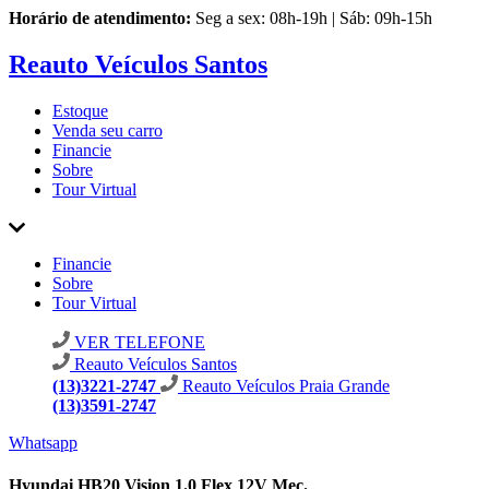
Horário de atendimento:
Seg a sex: 08h-19h | Sáb: 09h-15h
Reauto Veículos Santos
Estoque
Venda seu carro
Financie
Sobre
Tour Virtual
Financie
Sobre
Tour Virtual
VER TELEFONE
Reauto Veículos Santos
(13)3221-2747
Reauto Veículos Praia Grande
(13)3591-2747
Whatsapp
Hyundai HB20 Vision 1.0 Flex 12V Mec.