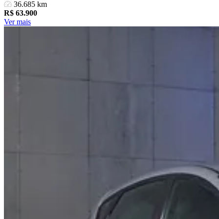
36.685 km
R$
63.900
Ver mais