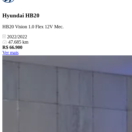
Hyundai
HB20
HB20 Vision 1.0 Flex 12V Mec.
2022/2022
47.685 km
R$
66.900
Ver mais