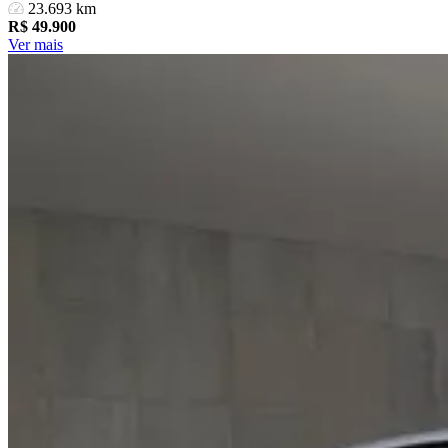
23.693 km
R$
49.900
Ver mais