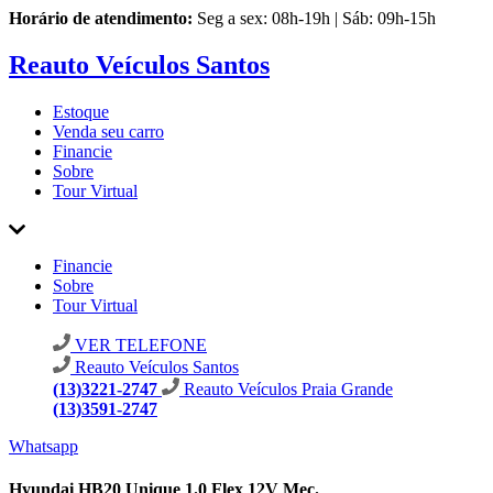
Horário de atendimento:
Seg a sex: 08h-19h | Sáb: 09h-15h
Reauto Veículos Santos
Estoque
Venda seu carro
Financie
Sobre
Tour Virtual
Financie
Sobre
Tour Virtual
VER TELEFONE
Reauto Veículos Santos
(13)3221-2747
Reauto Veículos Praia Grande
(13)3591-2747
Whatsapp
Hyundai HB20 Unique 1.0 Flex 12V Mec.