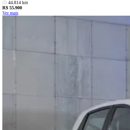
44.814 km
R$
55.900
Ver mais