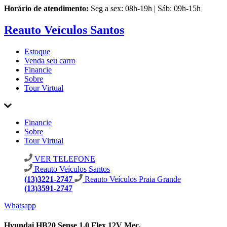
Horário de atendimento:
Seg a sex: 08h-19h | Sáb: 09h-15h
Reauto Veículos Santos
Estoque
Venda seu carro
Financie
Sobre
Tour Virtual
Financie
Sobre
Tour Virtual
VER TELEFONE
Reauto Veículos Santos
(13)3221-2747
Reauto Veículos Praia Grande
(13)3591-2747
Whatsapp
Hyundai HB20 Sense 1.0 Flex 12V Mec.