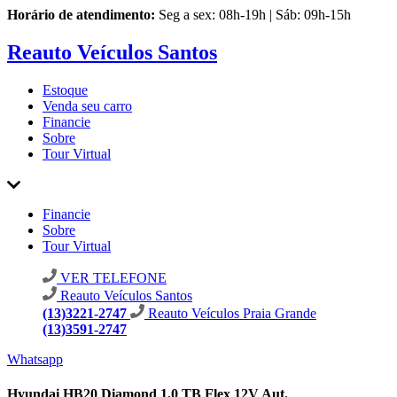
Horário de atendimento:
Seg a sex: 08h-19h | Sáb: 09h-15h
Reauto Veículos Santos
Estoque
Venda seu carro
Financie
Sobre
Tour Virtual
Financie
Sobre
Tour Virtual
VER TELEFONE
Reauto Veículos Santos
(13)3221-2747
Reauto Veículos Praia Grande
(13)3591-2747
Whatsapp
Hyundai HB20 Diamond 1.0 TB Flex 12V Aut.