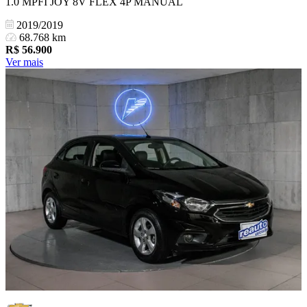
1.0 MPFI JOY 8V FLEX 4P MANUAL
2019/2019
68.768 km
R$
56.900
Ver mais