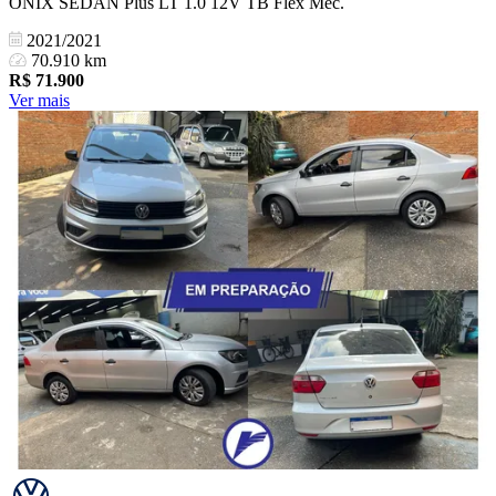
ONIX SEDAN Plus LT 1.0 12V TB Flex Mec.
2021/2021
70.910 km
R$
71.900
Ver mais