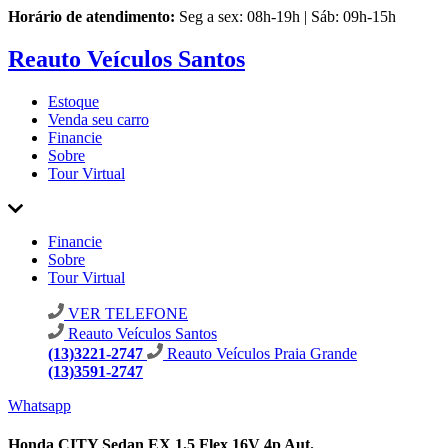
Horário de atendimento:
Seg a sex: 08h-19h | Sáb: 09h-15h
Reauto Veículos Santos
Estoque
Venda seu carro
Financie
Sobre
Tour Virtual
Financie
Sobre
Tour Virtual
VER TELEFONE
Reauto Veículos Santos
(13)3221-2747
Reauto Veículos Praia Grande
(13)3591-2747
Whatsapp
Honda CITY Sedan EX 1.5 Flex 16V 4p Aut.