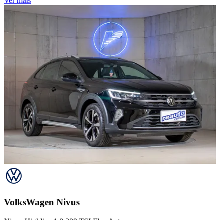
Ver mais
VolksWagen
Nivus