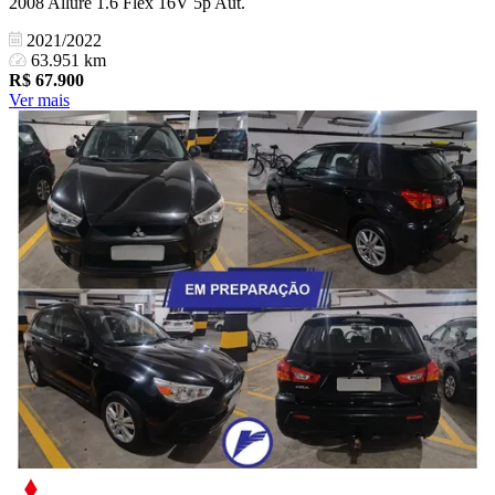
2008 Allure 1.6 Flex 16V 5p Aut.
2021/2022
63.951 km
R$
67.900
Ver mais