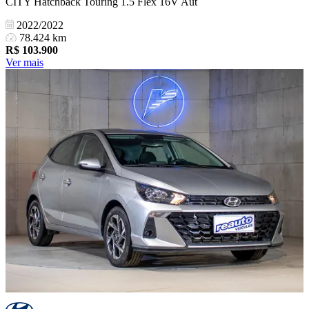
CITY Hatchback Touring 1.5 Flex 16V Aut
2022/2022
78.424 km
R$
103.900
Ver mais