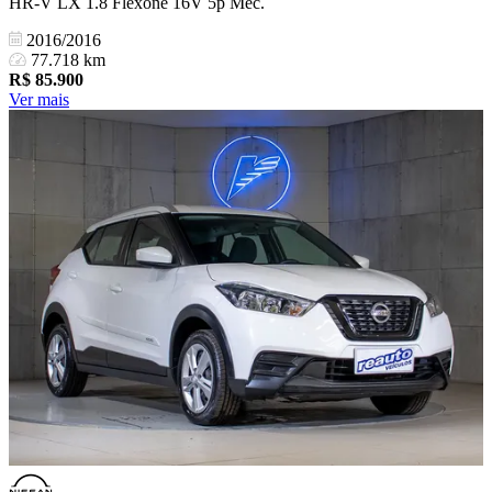
HR-V LX 1.8 Flexone 16V 5p Mec.
2016/2016
77.718 km
R$
85.900
Ver mais