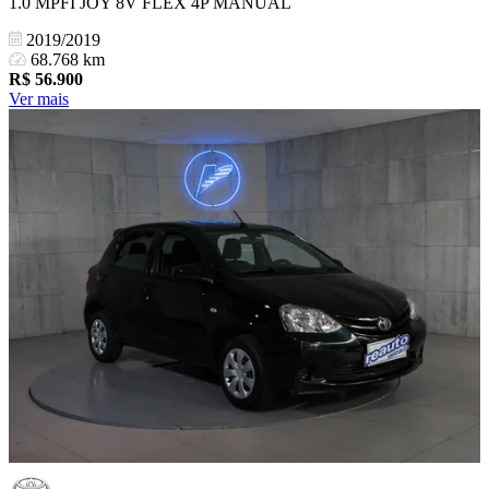
1.0 MPFI JOY 8V FLEX 4P MANUAL
2019/2019
68.768 km
R$
56.900
Ver mais