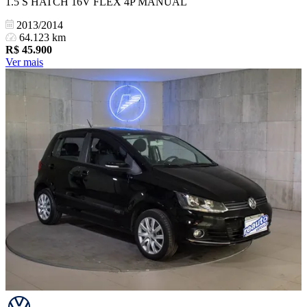
1.5 S HATCH 16V FLEX 4P MANUAL
2013/2014
64.123 km
R$
45.900
Ver mais