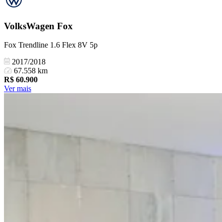
VolksWagen
Fox
Fox Trendline 1.6 Flex 8V 5p
2017/2018
67.558 km
R$
60.900
Ver mais